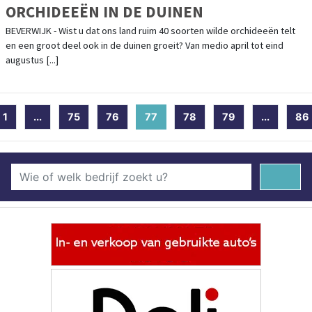
ORCHIDEEËN IN DE DUINEN
BEVERWIJK - Wist u dat ons land ruim 40 soorten wilde orchideeën telt
en een groot deel ook in de duinen groeit? Van medio april tot eind
augustus [...]
1
...
75
76
77
(current)
78
79
...
86