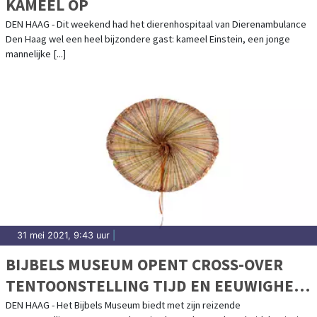
KAMEEL OP
DEN HAAG - Dit weekend had het dierenhospitaal van Dierenambulance
Den Haag wel een heel bijzondere gast: kameel Einstein, een jonge
mannelijke [...]
31 mei 2021, 9:43 uur
|
BIJBELS MUSEUM OPENT CROSS-OVER
TENTOONSTELLING TIJD EN EEUWIGHEID
IN DEN HAAG
DEN HAAG - Het Bijbels Museum biedt met zijn reizende