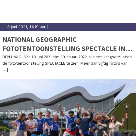
8 juni 2021, 11:19 uur
|
NATIONAL GEOGRAPHIC
FOTOTENTOONSTELLING SPECTACLE IN
MUSEON
DEN HAAG - Van 10 juni 2021 t/m 30 januari 2022 is in het Haagse Museon
de fototentoonstelling SPECTACLE te zien. Meer dan vijftig foto’s van
[...]