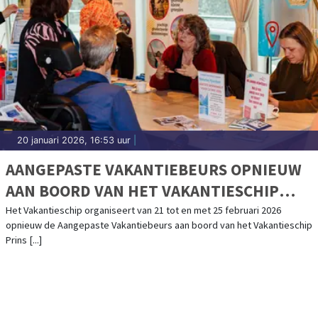
20 januari 2026, 16:53 uur
|
AANGEPASTE VAKANTIEBEURS OPNIEUW
AAN BOORD VAN HET VAKANTIESCHIP
PRINS WILLEM-ALEXANDER
Het Vakantieschip organiseert van 21 tot en met 25 februari 2026
opnieuw de Aangepaste Vakantiebeurs aan boord van het Vakantieschip
Prins [...]