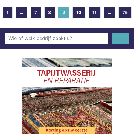
1
...
7
8
9
(current)
10
11
...
75