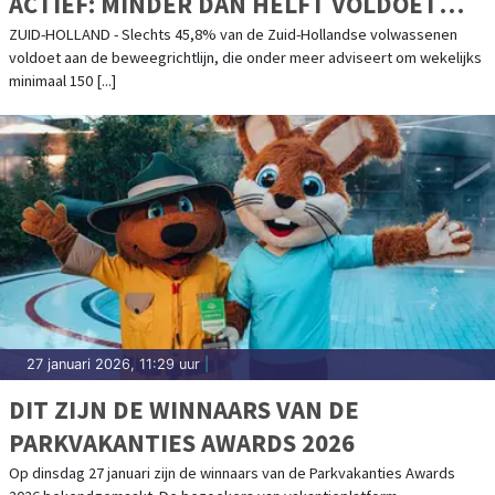
ACTIEF: MINDER DAN HELFT VOLDOET
AAN BEWEEGRICHTLIJN
ZUID-HOLLAND - Slechts 45,8% van de Zuid-Hollandse volwassenen
voldoet aan de beweegrichtlijn, die onder meer adviseert om wekelijks
minimaal 150 [...]
27 januari 2026, 11:29 uur
|
DIT ZIJN DE WINNAARS VAN DE
PARKVAKANTIES AWARDS 2026
Op dinsdag 27 januari zijn de winnaars van de Parkvakanties Awards