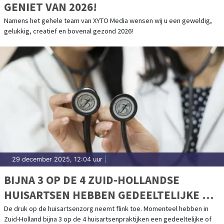
GENIET VAN 2026!
Namens het gehele team van XYTO Media wensen wij u een geweldig,
gelukkig, creatief en bovenal gezond 2026!
29 december 2025, 12:04 uur
|
BIJNA 3 OP DE 4 ZUID-HOLLANDSE
HUISARTSEN HEBBEN GEDEELTELIJKE OF
VOLLEDIGE PATIËNTENSTOP
De druk op de huisartsenzorg neemt flink toe. Momenteel hebben in
Zuid-Holland bijna 3 op de 4 huisartsenpraktijken een gedeeltelijke of