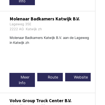
Info
Molenaar Badkamers Katwijk B.V.
Lageweg 35E
2222 AG Katwijk zh
Molenaar Badkamers Katwijk B.V. aan de Lageweg
in Katwijk zh
Meer
Route
Website
Info
Volvo Group Truck Center B.V.