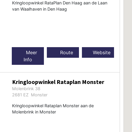
Kringloopwinkel RataPlan Den Haag aan de Laan
van Waalhaven in Den Haag
Meer
Route
Website
Info
Kringloopwinkel Rataplan Monster
Molenbrink 38
2681 EZ Monster
Kringloopwinkel Rataplan Monster aan de
Molenbrink in Monster