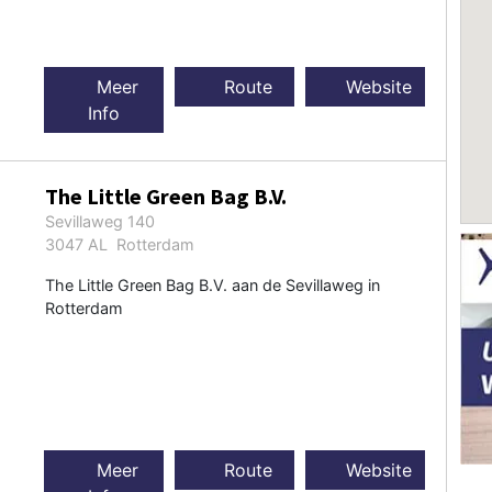
Meer
Route
Website
Info
The Little Green Bag B.V.
Sevillaweg 140
3047 AL Rotterdam
The Little Green Bag B.V. aan de Sevillaweg in
Rotterdam
Meer
Route
Website