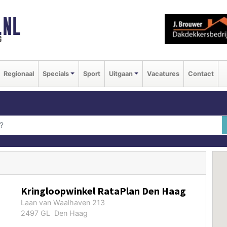
.NL
g
Regionaal
Specials
Sport
Uitgaan
Vacatures
Contact
Kringloopwinkel RataPlan Den Haag
Laan van Waalhaven 213
2497 GL Den Haag