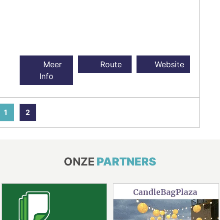
Meer
Route
Website
Info
1
2
ONZE
PARTNERS