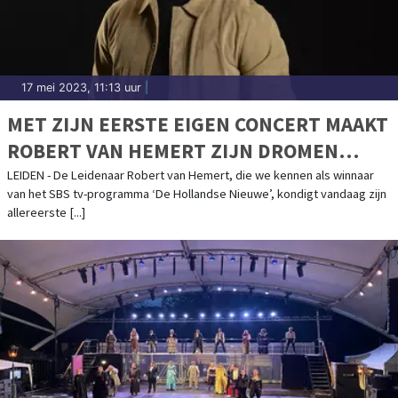
17 mei 2023, 11:13 uur
|
MET ZIJN EERSTE EIGEN CONCERT MAAKT
ROBERT VAN HEMERT ZIJN DROMEN
WAAR
LEIDEN - De Leidenaar Robert van Hemert, die we kennen als winnaar
van het SBS tv-programma ‘De Hollandse Nieuwe’, kondigt vandaag zijn
allereerste [...]