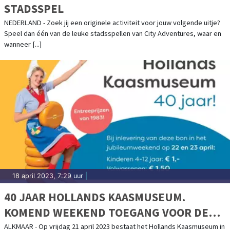
STADSSPEL
NEDERLAND - Zoek jij een originele activiteit voor jouw volgende uitje?
Speel dan één van de leuke stadsspellen van City Adventures, waar en
wanneer [...]
18 april 2023, 7:29 uur
|
40 JAAR HOLLANDS KAASMUSEUM.
KOMEND WEEKEND TOEGANG VOOR DE
PRIJZEN VAN 1983
ALKMAAR - Op vrijdag 21 april 2023 bestaat het Hollands Kaasmuseum in