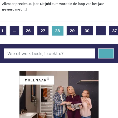
Alkmaar precies 40 jaar. Dit jubileum wordt in de loop van het jaar
gevierd met [...]
1
...
26
27
28
(current)
29
30
...
37