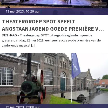
13 mei 2023, 10:29 uur
|
THEATERGROEP SPOT SPEELT
ANGSTAANJAGEND GOEDE PREMIÈRE VAN
JEKYLL & HYDE
DEN HAAG – Theatergroep SPOT uit regio Haaglanden speelde
gisteren, vrijdag 12 mei 2023, een zeer succesvolle première van de
zinderende musical [...]
12 mei 2023, 12:00 uur
|