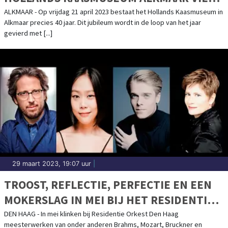
40-JARIG JUBILEUM
ALKMAAR - Op vrijdag 21 april 2023 bestaat het Hollands Kaasmuseum in
Alkmaar precies 40 jaar. Dit jubileum wordt in de loop van het jaar
gevierd met [...]
29 maart 2023, 19:07 uur
|
TROOST, REFLECTIE, PERFECTIE EN EEN
MOKERSLAG IN MEI BIJ HET RESIDENTIE
ORKEST
DEN HAAG - In mei klinken bij Residentie Orkest Den Haag
meesterwerken van onder anderen Brahms, Mozart, Bruckner en