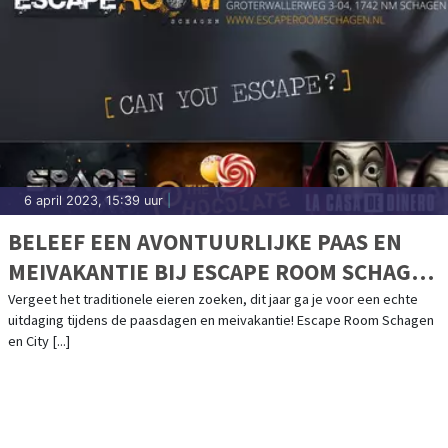
6 april 2023, 15:39 uur
|
BELEEF EEN AVONTUURLIJKE PAAS EN
MEIVAKANTIE BIJ ESCAPE ROOM SCHAGEN
& CITY ADVENTURES!
Vergeet het traditionele eieren zoeken, dit jaar ga je voor een echte
uitdaging tijdens de paasdagen en meivakantie! Escape Room Schagen
en City [...]