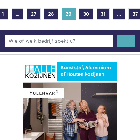
1
...
27
28
29
(current)
30
31
...
37