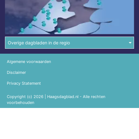
Overige dagbladen in de regio
Algemene voorwaarden
Disclaimer
Privacy Statement
Copyright (c) 2026 | Haagsdagblad.nl - Alle rechten
voorbehouden