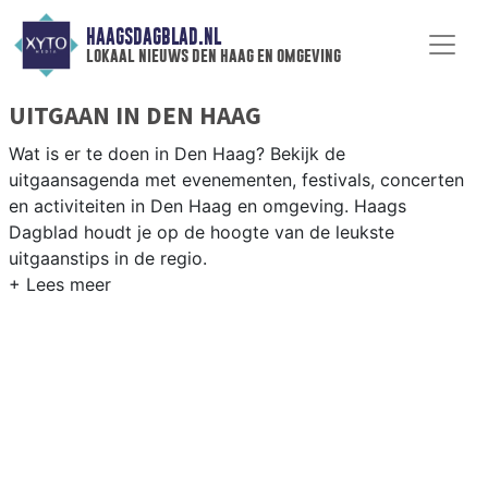
HAAGSDAGBLAD.NL
lokaal nieuws den haag en omgeving
UITGAAN IN DEN HAAG
Wat is er te doen in Den Haag? Bekijk de
uitgaansagenda met evenementen, festivals, concerten
en activiteiten in Den Haag en omgeving. Haags
Dagblad houdt je op de hoogte van de leukste
uitgaanstips in de regio.
EVENEMENTEN DEN HAAG
Van markten en culturele evenementen tot
muziekfestivals en culinaire events - ontdek het
complete uitgaansaanbod op haagsdagblad.nl.