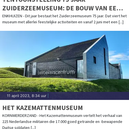
ZUIDERZEEMUSEUM: DE BOUW VAN EEN
BUITENGEWOON BIJZONDER
ENKHUIZEN - Dit jaar bestaat het Zuiderzeemuseum 75 jaar. Dat viert het
museum met allerlei feestelijke activiteiten en vanaf 2 juni met een [...]
MUSEUMDORP
11 april 2023, 8:34 uur
|
HET KAZEMATTENMUSEUM
KORNWERDERZAND - Het Kazemattenmuseum vertelt het verhaal van
225 Nederlandse militairen die 17.000 goed getrainde en -bewapende
Duitse soldaten [...]